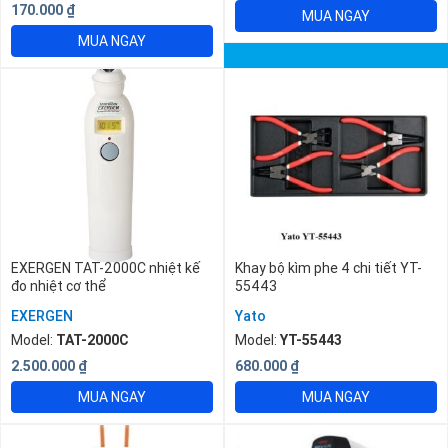
170.000
₫
MUA NGAY
MUA NGAY
EXERGEN TAT-2000C nhiệt kế
Khay bộ kìm phe 4 chi tiết YT-
đo nhiệt cơ thể
55443
EXERGEN
Yato
Model:
TAT-2000C
Model:
YT-55443
2.500.000
₫
680.000
₫
MUA NGAY
MUA NGAY