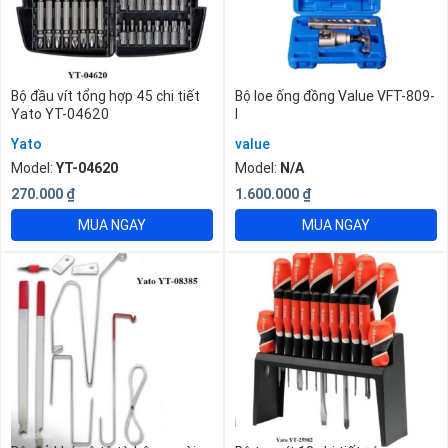
Bộ đầu vít tổng hợp 45 chi tiết
Bộ loe ống đồng Value VFT-809-
Yato YT-04620
I
Yato
value
Model:
YT-04620
Model:
N/A
270.000
₫
1.600.000
₫
MUA NGAY
MUA NGAY