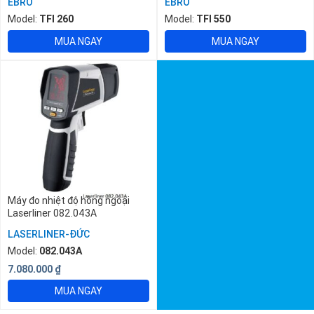
EBRO
EBRO
Model:
TFI 260
Model:
TFI 550
MUA NGAY
MUA NGAY
Máy đo nhiệt độ hồng ngoại
Laserliner 082.043A
LASERLINER-ĐỨC
Model:
082.043A
7.080.000
₫
MUA NGAY