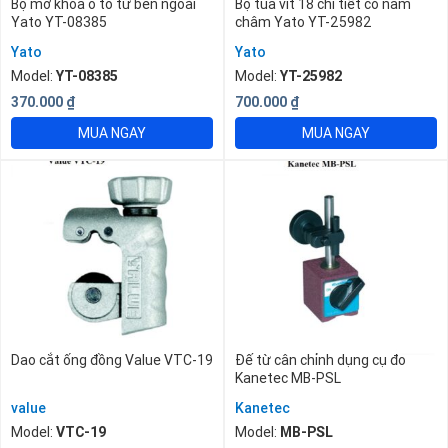
Bộ mở khóa ô tô từ bên ngoài
Bộ tua vít 18 chi tiết có nam
Yato YT-08385
châm Yato YT-25982
Yato
Yato
Model:
YT-08385
Model:
YT-25982
370.000
₫
700.000
₫
MUA NGAY
MUA NGAY
Dao cắt ống đồng Value VTC-19
Đế từ cân chỉnh dụng cụ đo
Kanetec MB-PSL
value
Kanetec
Model:
VTC-19
Model:
MB-PSL