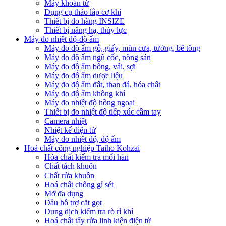
Máy khoan từ
Dụng cụ tháo lắp cơ khí
Thiết bị đo hãng INSIZE
Thiết bị nâng hạ, thủy lực
Máy đo nhiệt độ-độ ẩm
Máy đo độ ẩm gỗ, giấy, mùn cưa, tường, bê tông
Máy đo độ ẩm ngũ cốc, nông sản
Máy đo độ ẩm bông, vải, sợi
Máy đo độ ẩm dược liệu
Máy đo độ ẩm đất, than đá, hóa chất
Máy đo độ ẩm không khí
Máy đo nhiệt độ hồng ngoại
Thiết bị đo nhiệt độ tiếp xúc cầm tay
Camera nhiệt
Nhiệt kế điện tử
Máy đo nhiệt độ, độ ẩm
Hoá chất công nghiệp Taiho Kohzai
Hóa chất kiểm tra mối hàn
Chất tách khuôn
Chất rửa khuôn
Hoá chất chống gỉ sét
Mỡ đa dụng
Dầu hỗ trợ cắt gọt
Dung dịch kiểm tra rò rỉ khí
Hoá chất tẩy rửa linh kiện điện tử