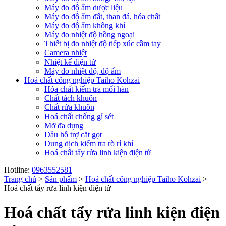
Máy đo độ ẩm dược liệu
Máy đo độ ẩm đất, than đá, hóa chất
Máy đo độ ẩm không khí
Máy đo nhiệt độ hồng ngoại
Thiết bị đo nhiệt độ tiếp xúc cầm tay
Camera nhiệt
Nhiệt kế điện tử
Máy đo nhiệt độ, độ ẩm
Hoá chất công nghiệp Taiho Kohzai
Hóa chất kiểm tra mối hàn
Chất tách khuôn
Chất rửa khuôn
Hoá chất chống gỉ sét
Mỡ đa dụng
Dầu hỗ trợ cắt gọt
Dung dịch kiểm tra rò rỉ khí
Hoá chất tẩy rửa linh kiện điện tử
Hotline:
0963552581
Trang chủ
>
Sản phẩm
>
Hoá chất công nghiệp Taiho Kohzai
>
Hoá chất tẩy rửa linh kiện điện tử
Hoá chất tẩy rửa linh kiện điện