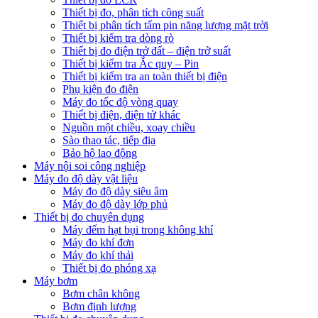
Thiết bị đo, phân tích công suất
Thiết bị phân tích tấm pin năng lượng mặt trời
Thiết bị kiểm tra dòng rò
Thiết bị đo điện trở đất – điện trở suất
Thiết bị kiểm tra Ắc quy – Pin
Thiết bị kiểm tra an toàn thiết bị điện
Phụ kiện đo điện
Máy đo tốc độ vòng quay
Thiết bị điện, điện tử khác
Nguồn một chiều, xoay chiều
Sào thao tác, tiếp địa
Bảo hộ lao động
Máy nội soi công nghiệp
Máy đo độ dày vật liệu
Máy đo độ dày siêu âm
Máy đo độ dày lớp phủ
Thiết bị đo chuyên dụng
Máy đếm hạt bụi trong không khí
Máy đo khí đơn
Máy đo khí thải
Thiết bị đo phóng xạ
Máy bơm
Bơm chân không
Bơm định lượng