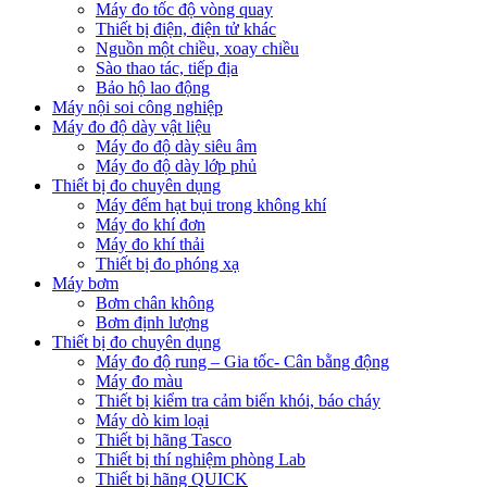
Máy đo tốc độ vòng quay
Thiết bị điện, điện tử khác
Nguồn một chiều, xoay chiều
Sào thao tác, tiếp địa
Bảo hộ lao động
Máy nội soi công nghiệp
Máy đo độ dày vật liệu
Máy đo độ dày siêu âm
Máy đo độ dày lớp phủ
Thiết bị đo chuyên dụng
Máy đếm hạt bụi trong không khí
Máy đo khí đơn
Máy đo khí thải
Thiết bị đo phóng xạ
Máy bơm
Bơm chân không
Bơm định lượng
Thiết bị đo chuyên dụng
Máy đo độ rung – Gia tốc- Cân bằng động
Máy đo màu
Thiết bị kiểm tra cảm biến khói, báo cháy
Máy dò kim loại
Thiết bị hãng Tasco
Thiết bị thí nghiệm phòng Lab
Thiết bị hãng QUICK