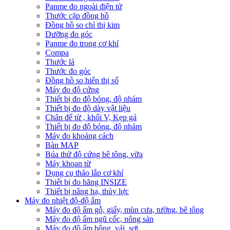
Panme đo ngoài điện tử
Thước cặp đồng hồ
Đồng hồ so chỉ thị kim
Dưỡng đo góc
Panme đo trong cơ khí
Compa
Thước lá
Thước đo góc
Đồng hồ so hiển thị số
Máy đo độ cứng
Thiết bị đo độ bóng, độ nhám
Thiết bị đo độ dày vật liệu
Chân đế từ , khối V, Kẹp gá
Thiết bị đo độ bóng, độ nhám
Máy đo khoảng cách
Bàn MAP
Búa thử độ cứng bê tông, vữa
Máy khoan từ
Dụng cụ tháo lắp cơ khí
Thiết bị đo hãng INSIZE
Thiết bị nâng hạ, thủy lực
Máy đo nhiệt độ-độ ẩm
Máy đo độ ẩm gỗ, giấy, mùn cưa, tường, bê tông
Máy đo độ ẩm ngũ cốc, nông sản
Máy đo độ ẩm bông, vải, sợi