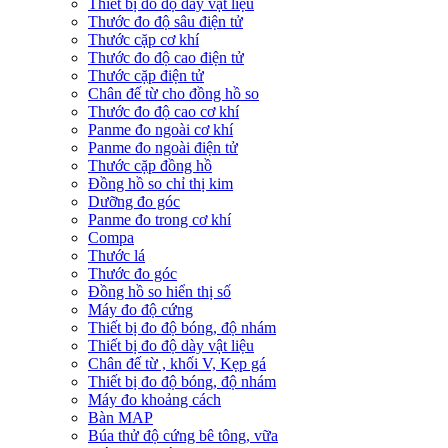
Thiết bị đo độ dày vật liệu
Thước đo độ sâu điện tử
Thước cặp cơ khí
Thước đo độ cao điện tử
Thước cặp điện tử
Chân đế từ cho đồng hồ so
Thước đo độ cao cơ khí
Panme đo ngoài cơ khí
Panme đo ngoài điện tử
Thước cặp đồng hồ
Đồng hồ so chỉ thị kim
Dưỡng đo góc
Panme đo trong cơ khí
Compa
Thước lá
Thước đo góc
Đồng hồ so hiển thị số
Máy đo độ cứng
Thiết bị đo độ bóng, độ nhám
Thiết bị đo độ dày vật liệu
Chân đế từ , khối V, Kẹp gá
Thiết bị đo độ bóng, độ nhám
Máy đo khoảng cách
Bàn MAP
Búa thử độ cứng bê tông, vữa