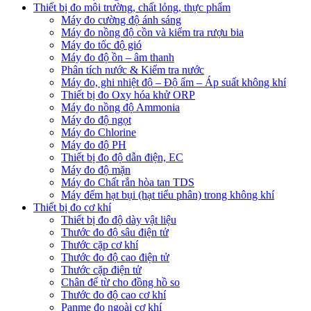
Thiết bị đo môi trường, chất lỏng, thực phẩm
Máy đo cường độ ánh sáng
Máy đo nồng độ cồn và kiểm tra rượu bia
Máy đo tốc độ gió
Máy đo độ ồn – âm thanh
Phân tích nước & Kiểm tra nước
Máy đo, ghi nhiệt độ – Độ ẩm – Áp suất không khí
Thiết bị đo Oxy hóa khử ORP
Máy đo nồng độ Ammonia
Máy đo độ ngọt
Máy đo Chlorine
Máy đo độ PH
Thiết bị đo độ dẫn điện, EC
Máy đo độ mặn
Máy đo Chất rắn hòa tan TDS
Máy đếm hạt bụi (hạt tiểu phân) trong không khí
Thiết bị đo cơ khí
Thiết bị đo độ dày vật liệu
Thước đo độ sâu điện tử
Thước cặp cơ khí
Thước đo độ cao điện tử
Thước cặp điện tử
Chân đế từ cho đồng hồ so
Thước đo độ cao cơ khí
Panme đo ngoài cơ khí