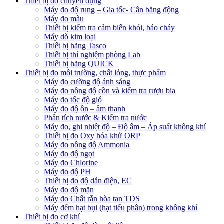
Thiết bị đo chuyên dụng
Máy đo độ rung – Gia tốc- Cân bằng động
Máy đo màu
Thiết bị kiểm tra cảm biến khói, báo cháy
Máy dò kim loại
Thiết bị hãng Tasco
Thiết bị thí nghiệm phòng Lab
Thiết bị hãng QUICK
Thiết bị đo môi trường, chất lỏng, thực phẩm
Máy đo cường độ ánh sáng
Máy đo nồng độ cồn và kiểm tra rượu bia
Máy đo tốc độ gió
Máy đo độ ồn – âm thanh
Phân tích nước & Kiểm tra nước
Máy đo, ghi nhiệt độ – Độ ẩm – Áp suất không khí
Thiết bị đo Oxy hóa khử ORP
Máy đo nồng độ Ammonia
Máy đo độ ngọt
Máy đo Chlorine
Máy đo độ PH
Thiết bị đo độ dẫn điện, EC
Máy đo độ mặn
Máy đo Chất rắn hòa tan TDS
Máy đếm hạt bụi (hạt tiểu phân) trong không khí
Thiết bị đo cơ khí